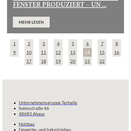
FENSTER PRODUZIERT – UN ...
MEHR LESEN
1
2
3
4
5
6
7
8
9
10
11
12
13
14
15
16
17
18
19
20
21
22
Unternehmensgruppe Terhalle
Solmsstraße 46
48683 Ahaus
Holzbau
Gewerbe- und Industriebau