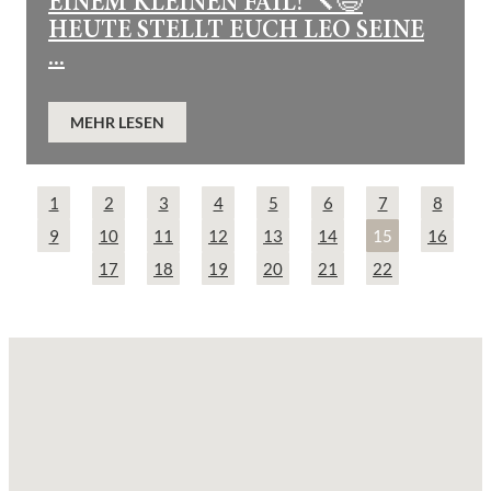
EINEM KLEINEN FAIL! 🔨😅
HEUTE STELLT EUCH LEO SEINE
...
MEHR LESEN
1
2
3
4
5
6
7
8
9
10
11
12
13
14
15
16
17
18
19
20
21
22