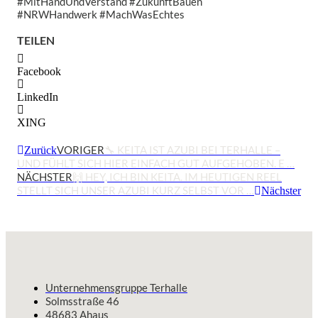
#MitHandUndVerstand #ZukunftBauen
#NRWHandwerk #MachWasEchtes
TEILEN
Facebook
LinkedIn
XING
VORIGER
🔧 KEITA IST AZUBI BEI TERHALLE –
Zurück
UND FÜHLT SICH HIER EINFACH GUT AUFGEHOBEN. E …
NÄCHSTER
🙌 HEY, ICH BIN KEITA. IM HEUTIGEN REEL
STELLT SICH UNSER AZUBI KURZ SELBST VOR …
Nächster
Unternehmensgruppe Terhalle
Solmsstraße 46
48683 Ahaus