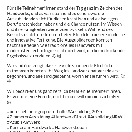
Für alle Teilnehmer*innen stand der Tag ganz im Zeichen des
Handwerks, und es war spannend zu sehen, wie die
Auszubildenden sich für diesen kreativen und vielseitigen
Beruf entschieden haben und die Chance nutzen, ihr Wissen
und ihre Fähigkeiten weiterzuentwickeln. Während des
Besuchs erhielten sie einen tiefen Einblick in unsere moderne
und innovative Fertigung. Die Auszubildenden konnten
hautnah erleben, wie traditionelles Handwerk mit
modernster Technologie kombiniert wird, um beeindruckende
Ergebnisse zu erzielen. 💪🙌
Wir sind überzeugt, dass sie viele spannende Eindrücke
mitnehmen konnten. Ihr Weg im Handwerk hat gerade erst
begonnen, und alle sind gespannt, wohin er sie führen wird! 🚀
🤩
Wir bedanken uns ganz herzlich bei allen Teilnehmer*innen.
Es war uns eine Freude, euch bei uns willkommen zu heißen!
🤗
#unternehmensgruppeterhalle #Ausbildung2025
#ZimmererAusbildung #HandwerkDirekt #AusbildungNRW
#AzubisAmWerk
#KarriereImHandwerk #HandwerkLeben