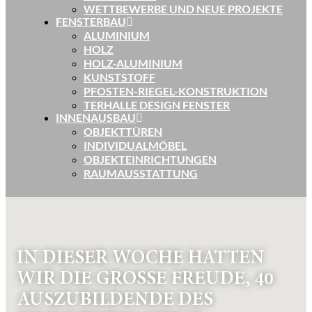
WETTBEWERBE UND NEUE PROJEKTE
FENSTERBAU
ALUMINIUM
HOLZ
HOLZ-ALUMINIUM
KUNSTSTOFF
PFOSTEN-RIEGEL-KONSTRUKTION
TERHALLE DESIGN FENSTER
INNENAUSBAU
OBJEKTTÜREN
INDIVIDUALMÖBEL
OBJEKTEINRICHTUNGEN
RAUMAUSSTATTUNG
IN DIESER WOCHE HATTEN
WIR DIE GROSSE FREUDE, 40 A
USZUBILDENDE DES Z