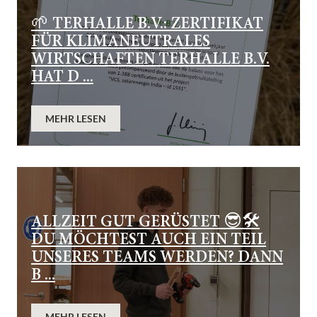
🌱 TERHALLE B.V.: ZERTIFIKAT
FÜR KLIMANEUTRALES
WIRTSCHAFTEN TERHALLE B.V.
HAT D ...
MEHR LESEN
ALLZEIT GUT GERÜSTET 😎🛠️
DU MÖCHTEST AUCH EIN TEIL
UNSERES TEAMS WERDEN? DANN
B ...
MEHR LESEN