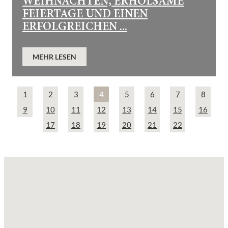
WEIHNACHTEN, ERHOLSAME
FEIERTAGE UND EINEN
ERFOLGREICHEN ...
MEHR LESEN
1
2
3
4
5
6
7
8
9
10
11
12
13
14
15
16
17
18
19
20
21
22