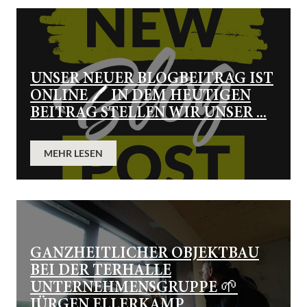
UNSER NEUER BLOGBEITRAG IST
ONLINE 🖊️ IN DEM HEUTIGEN
BEITRAG STELLEN WIR UNSER ...
MEHR LESEN
GANZHEITLICHER OBJEKTBAU
BEI DER TERHALLE
UNTERNEHMENSGRUPPE 🌱
JÜRGEN ELLERKAMP ...