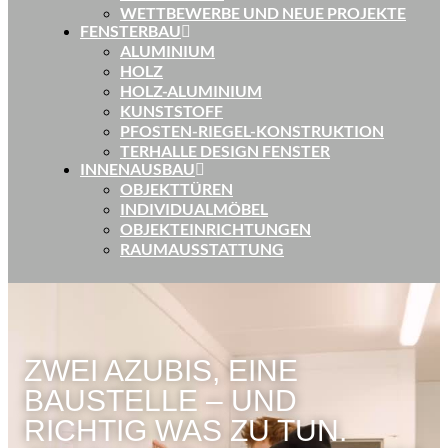
WETTBEWERBE UND NEUE PROJEKTE
FENSTERBAU
ALUMINIUM
HOLZ
HOLZ-ALUMINIUM
KUNSTSTOFF
PFOSTEN-RIEGEL-KONSTRUKTION
TERHALLE DESIGN FENSTER
INNENAUSBAU
OBJEKTTÜREN
INDIVIDUALMÖBEL
OBJEKTEINRICHTUNGEN
RAUMAUSSTATTUNG
ZWEI AZUBIS, EINE
BAUSTELLE – UND
RICHTIG WAS ZU TUN.