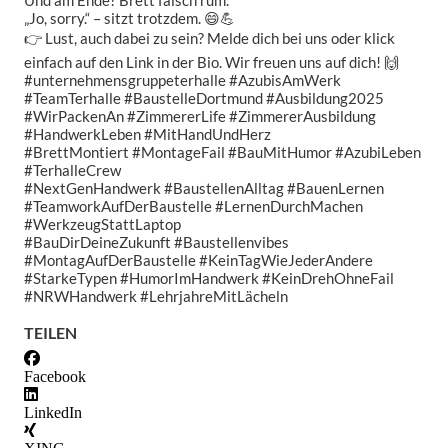
Und am Ende? Brett falsch rum.
„Jo, sorry.“ – sitzt trotzdem. 😄💪
👉 Lust, auch dabei zu sein? Melde dich bei uns oder klick
einfach auf den Link in der Bio. Wir freuen uns auf dich! 🙌
#unternehmensgruppeterhalle #AzubisAmWerk
#TeamTerhalle #BaustelleDortmund #Ausbildung2025
#WirPackenAn #ZimmererLife #ZimmererAusbildung
#HandwerkLeben #MitHandUndHerz
#BrettMontiert #MontageFail #BauMitHumor #AzubiLeben
#TerhalleCrew
#NextGenHandwerk #BaustellenAlltag #BauenLernen
#TeamworkAufDerBaustelle #LernenDurchMachen
#WerkzeugStattLaptop
#BauDirDeineZukunft #Baustellenvibes
#MontagAufDerBaustelle #KeinTagWieJederAndere
#StarkeTypen #HumorImHandwerk #KeinDrehOhneFail
#NRWHandwerk #LehrjahreMitLächeln
TEILEN
Facebook
LinkedIn