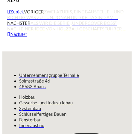
XING
VORIGER
ZWEI AZUBIS, EINE BAUSTELLE – UND
Zurück
RICHTIG WAS ZU TUN. JONAH UND KEITA SIND AM …
NÄCHSTER
ALS WIR DIE SERIE „UNDERCOVER BOSS“
NACH EINER IDEE VON HOLZBAU-GESCHÄFTSFÜHRER …
Nächster
Unternehmensgruppe Terhalle
Solmsstraße 46
48683 Ahaus
Holzbau
Gewerbe- und Industriebau
Systembau
Schlüsselfertiges Bauen
Fensterbau
Innenausbau