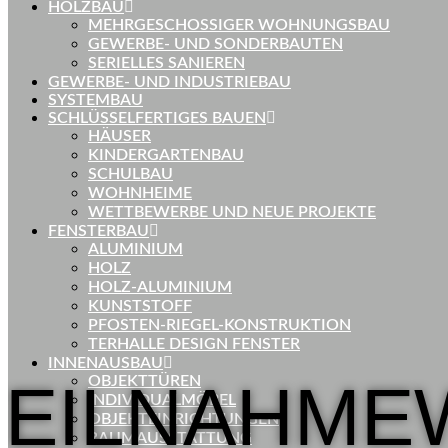
HOLZBAU
MEHRGESCHOSSIGER WOHNUNGSBAU
GEWERBE- UND SONDERBAUTEN
SERIELLES SANIEREN
GEWERBE- UND INDUSTRIEBAU
SYSTEMBAU
SCHLÜSSELFERTIGES BAUEN
HÄUSER
KINDERGARTENBAU
SCHULBAU
WOHNHEIME
WETTBEWERBE UND NEUE PROJEKTE
FENSTERBAU
ALUMINIUM
HOLZ
HOLZ-ALUMINIUM
KUNSTSTOFF
PFOSTEN-RIEGEL-KONSTRUKTION
TERHALLE DESIGN FENSTER
INNENAUSBAU
TEILNAHME
OBJEKTTÜREN
INDIVIDUALMÖBEL
OBJEKTEINRICHTUNGEN
RAUMAUSSTATTUNG