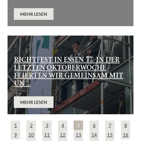
MEHR LESEN
RICHTFEST IN ESSEN 🏗️ IN DER
LETZTEN OKTOBERWOCHE
FEIERTEN WIR GEMEINSAM MIT
UN ...
MEHR LESEN
1
2
3
4
5
6
7
8
9
10
11
12
13
14
15
16