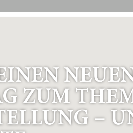
EINEN NEUE
AG ZUM THE
ELLUNG – U