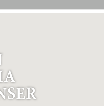
N
MA
NSER