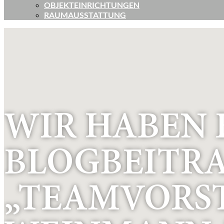
OBJEKTEINRICHTUNGEN
RAUMAUSSTATTUNG
WIR HABEN 
BLOGBEITR
„TEAMVORST