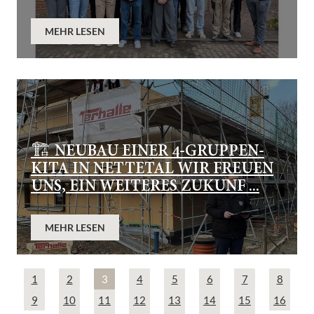
MEHR LESEN
🏗️ NEUBAU EINER 4-GRUPPEN-
KITA IN NETTETAL WIR FREUEN
UNS, EIN WEITERES ZUKUNF ...
MEHR LESEN
1
2
3
4
5
6
7
8
9
10
11
12
13
14
15
16