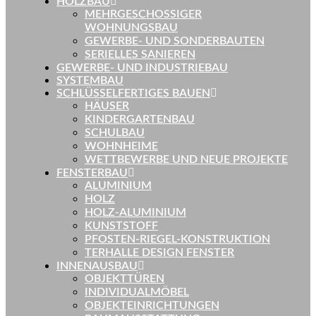
HOLZBAU
MEHRGESCHOSSIGER
WOHNUNGSBAU
GEWERBE- UND SONDERBAUTEN
SERIELLES SANIEREN
GEWERBE- UND INDUSTRIEBAU
SYSTEMBAU
SCHLÜSSELFERTIGES BAUEN
HÄUSER
KINDERGARTENBAU
SCHULBAU
WOHNHEIME
WETTBEWERBE UND NEUE PROJEKTE
FENSTERBAU
ALUMINIUM
HOLZ
HOLZ-ALUMINIUM
KUNSTSTOFF
PFOSTEN-RIEGEL-KONSTRUKTION
TERHALLE DESIGN FENSTER
INNENAUSBAU
OBJEKTTÜREN
INDIVIDUALMÖBEL
OBJEKTEINRICHTUNGEN