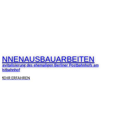
INNENAUSBAUARBEITEN
Revitalisierung des ehemaligen Berliner Postbahnhofs am
Ostbahnhof
MEHR ERFAHREN