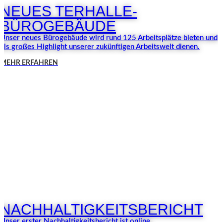
NEUES TERHALLE-
BÜROGEBÄUDE
Unser neues Bürogebäude wird rund 125 Arbeitsplätze bieten und
als großes Highlight unserer zukünftigen Arbeitswelt dienen.
MEHR ERFAHREN
NACHHALTIGKEITSBERICHT
Unser erster Nachhaltigkeitsbericht ist online.