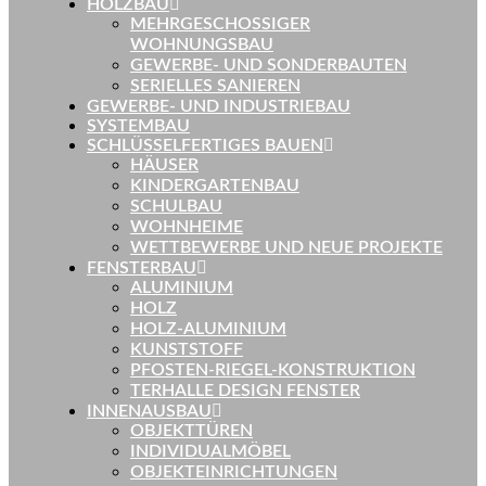
HOLZBAU
MEHRGESCHOSSIGER
WOHNUNGSBAU
GEWERBE- UND SONDERBAUTEN
SERIELLES SANIEREN
GEWERBE- UND INDUSTRIEBAU
SYSTEMBAU
SCHLÜSSELFERTIGES BAUEN
HÄUSER
KINDERGARTENBAU
SCHULBAU
WOHNHEIME
WETTBEWERBE UND NEUE PROJEKTE
FENSTERBAU
ALUMINIUM
HOLZ
HOLZ-ALUMINIUM
KUNSTSTOFF
PFOSTEN-RIEGEL-KONSTRUKTION
TERHALLE DESIGN FENSTER
INNENAUSBAU
OBJEKTTÜREN
INDIVIDUALMÖBEL
OBJEKTEINRICHTUNGEN