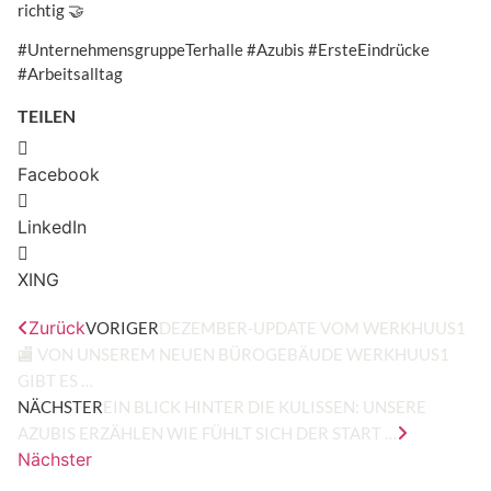
richtig 🤝
#UnternehmensgruppeTerhalle #Azubis #ErsteEindrücke
#Arbeitsalltag
TEILEN
Facebook
LinkedIn
XING
Zurück
VORIGER
DEZEMBER-UPDATE VOM WERKHUUS1
🏬 VON UNSEREM NEUEN BÜROGEBÄUDE WERKHUUS1
GIBT ES …
NÄCHSTER
EIN BLICK HINTER DIE KULISSEN: UNSERE
AZUBIS ERZÄHLEN WIE FÜHLT SICH DER START …
Nächster