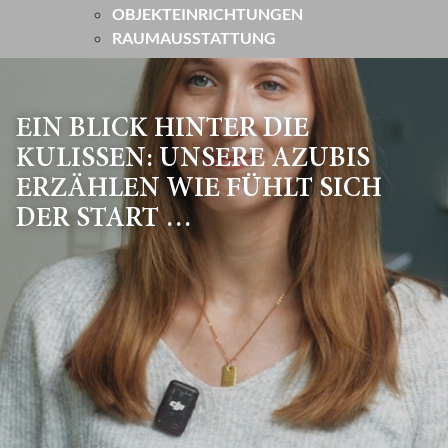
OBJEKTEINRICHTUNGEN
RAUMAUSSTATTUNG
EIN BLICK HINTER DIE
KULISSEN: UNSERE AZUBIS
ERZÄHLEN WIE FÜHLT SICH
DER START …