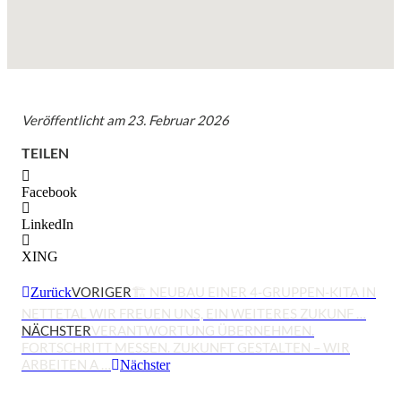
Veröffentlicht am
23. Februar 2026
TEILEN
Facebook
LinkedIn
XING
VORIGER
🏗️ NEUBAU EINER 4-GRUPPEN-KITA IN
Zurück
NETTETAL WIR FREUEN UNS, EIN WEITERES ZUKUNF …
NÄCHSTER
VERANTWORTUNG ÜBERNEHMEN.
FORTSCHRITT MESSEN. ZUKUNFT GESTALTEN – WIR
ARBEITEN A …
Nächster