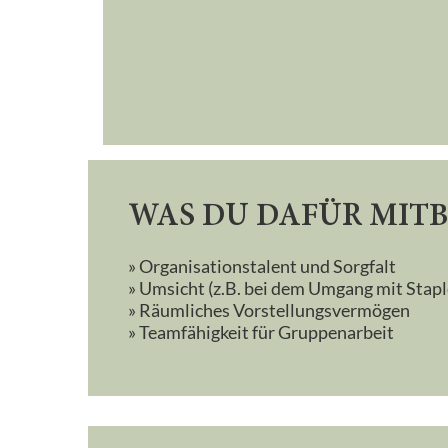
WAS DU DAFÜR MITB
» Organisationstalent und Sorgfalt
» Umsicht (z.B. bei dem Umgang mit Stapl
» Räumliches Vorstellungsvermögen
» Teamfähigkeit für Gruppenarbeit