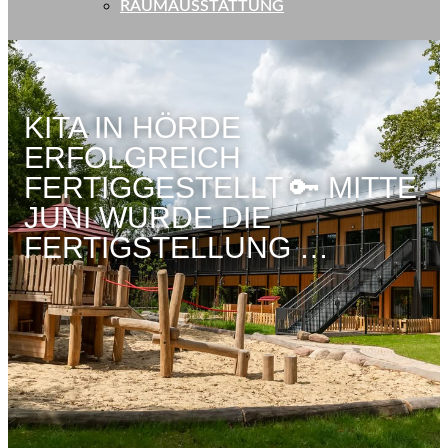
RAUMAUSSTATTUNG
KITA IN HÖRDE
ERFOLGREICH
FERTIGGESTELLT 🔑 MITTE
JUNI WURDE DIE
FERTIGSTELLUNG …