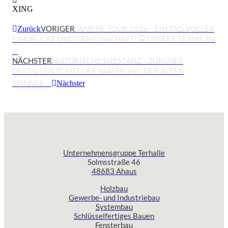
XING
VORIGER
FAMENE TOUR 2026 – EIN TAG VOLLER
Zurück
EINDRÜCKE UND GEMEINSCHAFT! 🚍 UNSERE TEAMS AU
…
NÄCHSTER
HISTORISCHE SUBSTANZ – ZUKUNFT
GESTALTEN 🏗️ MIT DER SANIERUNG DER ALTEN
SPINNER …
Nächster
Unternehmensgruppe Terhalle
Solmsstraße 46
48683 Ahaus
Holzbau
Gewerbe- und Industriebau
Systembau
Schlüsselfertiges Bauen
Fensterbau