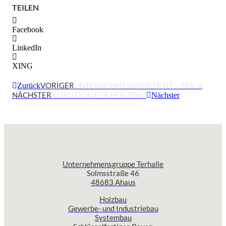
TEILEN
Facebook
LinkedIn
XING
VORIGER
UNTERNEHMENSPORTRAIT – TEIL 4
Zurück
NÄCHSTER
KOALITION FÜR HOLZBAU
Nächster
Unternehmensgruppe Terhalle
Solmsstraße 46
48683 Ahaus
Holzbau
Gewerbe- und Industriebau
Systembau