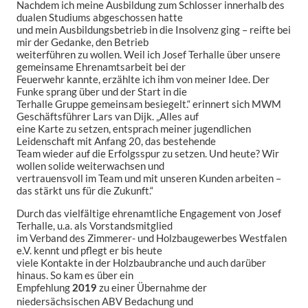
Nachdem ich meine Ausbildung zum Schlosser innerhalb des
dualen Studiums abgeschossen hatte
und mein Ausbildungsbetrieb in die Insolvenz ging – reifte bei
mir der Gedanke, den Betrieb
weiterführen zu wollen. Weil ich Josef Terhalle über unsere
gemeinsame Ehrenamtsarbeit bei der
Feuerwehr kannte, erzählte ich ihm von meiner Idee. Der
Funke sprang über und der Start in die
Terhalle Gruppe gemeinsam besiegelt.“ erinnert sich MWM
Geschäftsführer Lars van Dijk. „Alles auf
eine Karte zu setzen, entsprach meiner jugendlichen
Leidenschaft mit Anfang 20, das bestehende
Team wieder auf die Erfolgsspur zu setzen. Und heute? Wir
wollen solide weiterwachsen und
vertrauensvoll im Team und mit unseren Kunden arbeiten –
das stärkt uns für die Zukunft.“
Durch das vielfältige ehrenamtliche Engagement von Josef
Terhalle, u.a. als Vorstandsmitglied
im Verband des Zimmerer- und Holzbaugewerbes Westfalen
e.V. kennt und pflegt er bis heute
viele Kontakte in der Holzbaubranche und auch darüber
hinaus. So kam es über ein
Empfehlung
zu einer Übernahme der
2019
niedersächsischen ABV Bedachung und