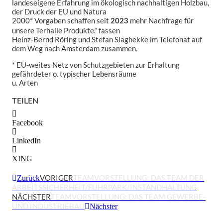
landeseigene Erfahrung im ökologisch nachhaltigen Holzbau,
der Druck der EU und Natura
2000* Vorgaben schaffen seit
mehr Nachfrage für
2023
unsere Terhalle Produkte.“ fassen
Heinz-Bernd Röring und Stefan Slaghekke im Telefonat auf
dem Weg nach Amsterdam zusammen.
* EU-weites Netz von Schutzgebieten zur Erhaltung
gefährdeter o. typischer Lebensräume
u. Arten
TEILEN
Facebook
LinkedIn
XING
VORIGER
TEAMVORSTELLUNG: DAS TEAM DER
Zurück
ARBEITSSICHERHEIT/FUHRPARK/INSTANDHALTUNG
NÄCHSTER
TEAMVORSTELLUNG: DAS TEAM GEWERBE-
UND INDUSTRIEBAU
Nächster