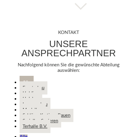
KONTAKT
UNSERE
ANSPRECHPARTNER
Nachfolgend können Sie die gewünschte Abteilung
auswählen:
Alle
Fensterbau
Holding
Holzbau
Innenausbau
Modulbau
Schlüsselfertiges Bauen
Serielles Sanieren
Terhalle B.V.
Alle