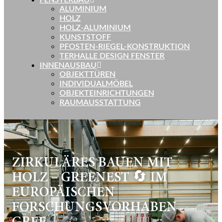
FENSTERBAU
ALUMINIUM
HOLZ
HOLZ-ALUMINIUM
KUNSTSTOFF
PFOSTEN-RIEGEL-KONSTRUKTION
TERHALLE DESIGN FENSTER
INNENAUSBAU
OBJEKTTÜREN
INDIVIDUALMÖBEL
OBJEKTEINRICHTUNGEN
RAUMAUSSTATTUNG
ZIRKULÄRES BAUEN MIT
HOLZ – GREENEST 🔄️ IM
EUROPÄISCHEN
FORSCHUNGSVORHABEN