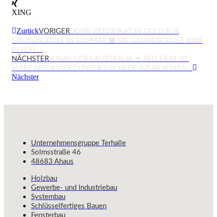
XING
Zurück
VORIGER
DGNB-ZERTIFIKAT IN GOLD FÜR
GRUNDSCHULE IN LOHMAR 🏫 DIE GRUNDSCHULE BIRK
IN LOH …
NÄCHSTER
JONAS GOES AUSTRALIA 🦘 SEIT DEM 30.
MÄRZ ABSOLVIERT UNSER TISCHLER-AZUBI JONAS …
Nächster
Unternehmensgruppe Terhalle
Solmsstraße 46
48683 Ahaus
Holzbau
Gewerbe- und Industriebau
Systembau
Schlüsselfertiges Bauen
Fensterbau