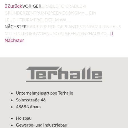
Zurück
VORIGER
CRADLE TO CRADLE ♻️
GRÜNDERZENTRUM GREEN ECONOMY … EIN
LEUCHTTURMPROJEKT IM WA …
NÄCHSTER
BARRIEREFREI GEPLANTES EINFAMILIENHAUS
MIT EINLIEGERWOHNUNG ALS EFFIZIENZHAUS 40 …
Nächster
Unternehmensgruppe Terhalle
Solmsstraße 46
48683 Ahaus
Holzbau
Gewerbe- und Industriebau