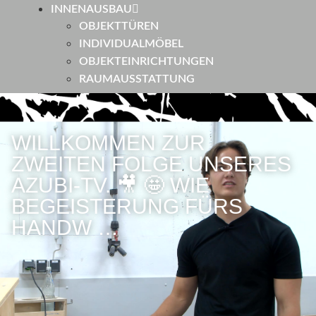
INNENAUSBAU
OBJEKTTÜREN
INDIVIDUALMÖBEL
OBJEKTEINRICHTUNGEN
RAUMAUSSTATTUNG
WILLKOMMEN ZUR
ZWEITEN FOLGE UNSERES
AZUBI-TV. 🎥 🤩 WIE
BEGEISTERUNG FÜRS
HANDW …