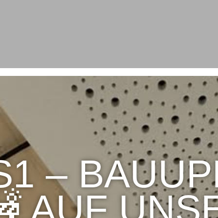
1 – BAUUP
 AUF UNS