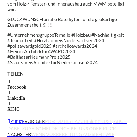
vom Holz-/ Fenster- und Innenausbau auch MWM beteiligt
war.
GLÜCKWUNSCH an alle Beteiligten für die großartige
Zusammenarbeit 💪 !!!
#UnternehmensgruppeTerhalle #Holzbau #Nachhaltigkeit
#Teamarbeit #HolzbaupreisNiedersachsen2024
#polisawardgold2025 #archelloawards2024
#HeinzeArchitekturAWARD2024
#BalthasarNeumannPreis2025
#StaatspreisArchitekturNiedersachsen2024
TEILEN
Facebook
LinkedIn
XING
VORIGER
POV: DU BIST AZUBI.👤 👉 LUST, AUCH
Zurück
DABEI ZU SEIN? MELDE DICH BEI UNS ODER KLICK …
NÄCHSTER
WENN VORBEREITUNG AUSSIEHT WIE