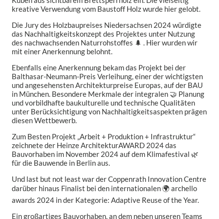
Kuben aus sichtbarem Brettsperrholz ein. Die vielseitig
kreative Verwendung vom Baustoff Holz wurde hier gelobt.
Die Jury des Holzbaupreises Niedersachsen 2024 würdigte
das Nachhaltigkeitskonzept des Projektes unter Nutzung
des nachwachsenden Naturrohstoffes 🌲 . Hier wurden wir
mit einer Anerkennung belohnt.
Ebenfalls eine Anerkennung bekam das Projekt bei der
Balthasar-Neumann-Preis Verleihung, einer der wichtigsten
und angesehensten Architekturpreise Europas, auf der BAU
in München. Besondere Merkmale der integralen 🤝 Planung
und vorbildhafte baukulturelle und technische Qualitäten
unter Berücksichtigung von Nachhaltigkeitsaspekten prägen
diesen Wettbewerb.
Zum Besten Projekt „Arbeit + Produktion + Infrastruktur“
zeichnete der Heinze ArchitekturAWARD 2024 das
Bauvorhaben im November 2024 auf dem Klimafestival 🌿
für die Bauwende in Berlin aus.
Und last but not least war der Coppenrath Innovation Centre
darüber hinaus Finalist bei den internationalen 🌍 archello
awards 2024 in der Kategorie: Adaptive Reuse of the Year.
Ein großartiges Bauvorhaben, an dem neben unseren Teams