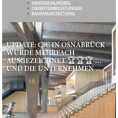
INDIVIDUALMÖBEL
OBJEKTEINRICHTUNGEN
RAUMAUSSTATTUNG
UPDATE: CIC IN OSNABRÜCK
WURDE MEHRFACH
AUSGEZEICHNET 🏆🏆🏆 …
UND DIE UNTERNEHMEN …