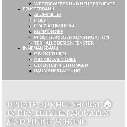
WETTBEWERBE UND NEUE PROJEKTE
FENSTERBAU
ALUMINIUM
HOLZ
HOLZ-ALUMINIUM
KUNSTSTOFF
PFOSTEN-RIEGEL-KONSTRUKTION
TERHALLE DESIGN FENSTER
INNENAUSBAU
OBJEKTTÜREN
INDIVIDUALMÖBEL
OBJEKTEINRICHTUNGEN
RAUMAUSSTATTUNG
UPDATE AUS HULSHORST 🏠
IN DEN LETZTEN MONATEN
SIND EINIGE SCHÖNE