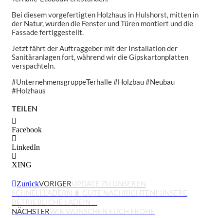
Bei diesem vorgefertigten Holzhaus in Hulshorst, mitten in
der Natur, wurden die Fenster und Türen montiert und die
Fassade fertiggestellt.
Jetzt fährt der Auftraggeber mit der Installation der
Sanitäranlagen fort, während wir die Gipskartonplatten
verspachteln.
#UnternehmensgruppeTerhalle #Holzbau #Neubau
#Holzhaus
TEILEN
Facebook
LinkedIn
XING
VORIGER
UPDATE ZU UNSEREN
Zurück
SCHNELLLADERN 🔋 GUTE NACHRICHTEN! UNSERE
BETRIEBLICHE LADEIN …
NÄCHSTER
WIR WÜNSCHEN EUCH FROHE