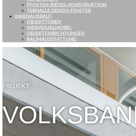
PFOSTEN-RIEGEL-KONSTRUKTION
TERHALLE DESIGN FENSTER
INNENAUSBAU
OBJEKTTÜREN
INDIVIDUALMÖBEL
OBJEKTEINRICHTUNGEN
RAUMAUSSTATTUNG
PROJEKT:
VOLKSBAN