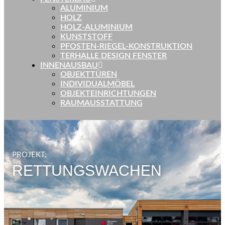
ALUMINIUM
HOLZ
HOLZ-ALUMINIUM
KUNSTSTOFF
PFOSTEN-RIEGEL-KONSTRUKTION
TERHALLE DESIGN FENSTER
INNENAUSBAU
OBJEKTTÜREN
INDIVIDUALMÖBEL
OBJEKTEINRICHTUNGEN
RAUMAUSSTATTUNG
PROJEKT:
RETTUNGSWACHEN