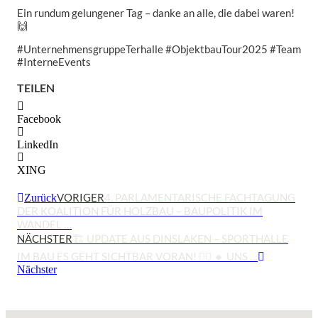
Ein rundum gelungener Tag – danke an alle, die dabei waren!
🙌
#UnternehmensgruppeTerhalle #ObjektbauTour2025 #Team
#InterneEvents
TEILEN
Facebook
LinkedIn
XING
VORIGER
4. PARLAMENTARISCHE FACHTAGUNG
Zurück
DER KOALITION FÜR HOLZBAU – BAUPOLITIK IM
WANDEL …
NÄCHSTER
🏗️ UPDATE AUS DINSLAKEN – SPORTHALLE
IM BAU ES GEHT SICHTBAR VORAN! 👷‍♀️ 🔸 UNS …
Nächster