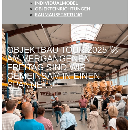
INDIVIDUALMÖBEL
OBJEKTEINRICHTUNGEN
RAUMAUSSTATTUNG
OBJEKTBAU TOUR 2025 🚀
AM VERGANGENEN
FREITAG SIND WIR
GEMEINSAM IN EINEN
SPANNE …