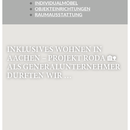
INDIVIDUALMÖBEL
OBJEKTEINRICHTUNGEN
RAUMAUSSTATTUNG
INKLUSIVES WOHNEN IN
AACHEN – PROJEKT RODA 🏡
ALS GENERALUNTERNEHMER
DURFTEN WIR …