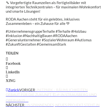
🔧 Vorgefertigte Raumzellen als Fertigteilbäder mit
integrierten Technikzentralen – für maximalen Wohnkomfort
und smarte Lösungen!
RODA Aachen steht für ein gelebtes, inklusives
Zusammenleben – ein Zuhause für alle 💚
#UnternehmensgruppeTerhalle #Terhalle #Holzbau
#Inklusion #NachhaltigBauen #RODAAachen
#Generalunternehmer #SozialerWohnraum #Autismus
#ZukunftGestalten #GemeinsamStark
TEILEN
Facebook
LinkedIn
XING
VORIGER
UNITPARK – RÄUMLICHKEITEN
Zurück
GEBAUT FÜR DIE ZUKUNFT 🏗️🌱 IN STRAUSBERG UND
OBERHAUS …
NÄCHSTER
EIN SPANNENDES, NEUES PROJEKT STEHT IN