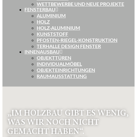
WETTBEWERBE UND NEUE PROJEKTE
FENSTERBAU
ALUMINIUM
HOLZ
HOLZ-ALUMINIUM
KUNSTSTOFF
PFOSTEN-RIEGEL-KONSTRUKTION
TERHALLE DESIGN FENSTER
INNENAUSBAU
OBJEKTTÜREN
INDIVIDUALMÖBEL
OBJEKTEINRICHTUNGEN
RAUMAUSSTATTUNG
„IM HOLZBAU GIBT ES WENIG,
WAS WIR NOCH NICHT
GEMACHT HABEN“.