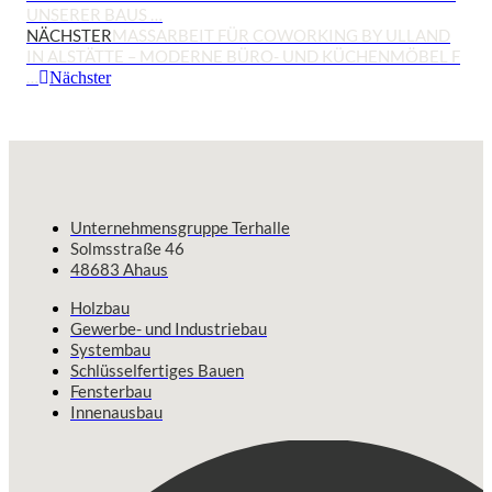
UNSERER BAUS …
NÄCHSTER
MASSARBEIT FÜR COWORKING BY ULLAND I
N ALSTÄTTE – MODERNE BÜRO- UND KÜCHENMÖBEL F …
Nächster
Unternehmensgruppe Terhalle
Solmsstraße 46
48683 Ahaus
Holzbau
Gewerbe- und Industriebau
Systembau
Schlüsselfertiges Bauen
Fensterbau
Innenausbau