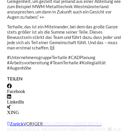
Gelegenheit, um gezielt mal jemand aus einer Abteilung wie
zum Beispiel MWM Metalltechnik Westmünsterland
anzusprechen, um dann in Zukunft auch ein Gesicht vor
Augen zu haben.“ 👀
Terhalle, das ist ein Miteinander, bei dem das große Ganze
stets größer ist als die Summe seiner Teile. Dieses
Bewusstsein stärkt das Team und führt dazu, dass jeder und
jede sich als Teil einer Gemeinschaft fühlt. Und das – muss
man erstmal schaffen. 🙌
#UnternehmensgruppeTerhalle #CADPlanung
#Arbeitsvorbereitung #TeamTerhalle #Kollegialität
#Augenhöhe
TEILEN
Facebook
LinkedIn
XING
VORIGER
BAU-UPDATE: UNSER NEUES
Zurück
BÜROGEBÄUDE WERKHUUS1 WÄCHST WEITER! 🏢 AUF