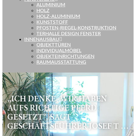
ALUMINIUM
HOLZ
HOLZ-ALUMINIUM
KUNSTSTOFF
PFOSTEN-RIEGEL-KONSTRUKTION
TERHALLE DESIGN FENSTER
INNENAUSBAU
OBJEKTTÜREN
INDIVIDUALMÖBEL
OBJEKTEINRICHTUNGEN
RAUMAUSSTATTUNG
„ICH DENKE, WIR HABEN
AUFS RICHTIGE PFERD
GESETZT“, SAGT
GESCHÄFTSFÜHRER JOSEF T …