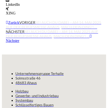
LinkedIn
XING
VORIGER
SEI AUCH DU DABEI – AM 14. MAI 2025
Zurück
AUF DER BERUFSMESSE AHAUS „MACH DEIN DING“! …
NÄCHSTER
SEI AUCH DU DABEI – AM 14. MAI 2025 AUF
DER BERUFSMESSE AHAUS „MACH DEIN DING“! …
Nächster
Unternehmensgruppe Terhalle
Solmsstraße 46
48683 Ahaus
Holzbau
Gewerbe- und Industriebau
Systembau
Schlüsselfertiges Bauen