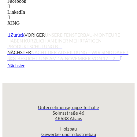
Facebook
LinkedIn
XING
VORIGER
UNSERE FENSTERBAU-MONTEURE
Zurück
HABEN KÜRZLICH AN EINER MEHRTÄTIGEN
PRODUKTSCHULUNG B …
NÄCHSTER
NACHT DER AUSBILDUNG – WIR SIND DABEI!
🤩🛠 BESUCHT UNS AM 16. NOVEMBER VON 17 – 2 …
Nächster
Unternehmensgruppe Terhalle
Solmsstraße 46
48683 Ahaus
Holzbau
Gewerbe- und Industriebau