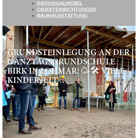
INDIVIDUALMÖBEL
OBJEKTEINRICHTUNGEN
RAUMAUSSTATTUNG
GRUNDSTEINLEGUNG AN DER
GANZTAGSGRUNDSCHULE
BIRK IN LOHMAR! 🥳🛠 VIELE
KINDER, ELT …