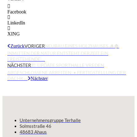
Facebook
LinkedIn
XING
VORIGER
NEUBAU EINES HOLZHAUSES 🪵🏠
Zurück
INMITTEN DER NATUR ENTSTEHT DERZEIT EIN
FREISTEHENDE …
NÄCHSTER
🏗️ UPDATE SPORTHALLE VREDEN
ABGESCHLOSSENE ARBEITEN: • FERTIGSTELLUNG DER
DACHK …
Nächster
Unternehmensgruppe Terhalle
Solmsstraße 46
48683 Ahaus