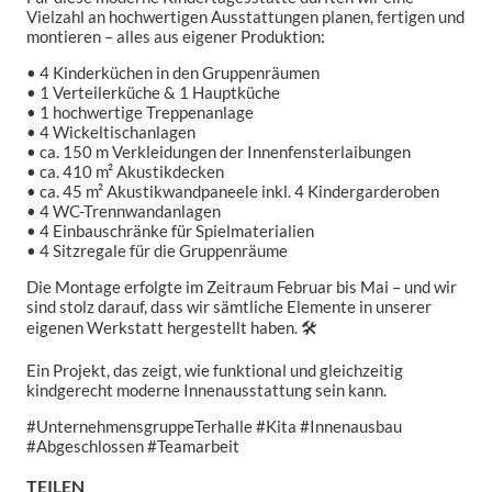
Vielzahl an hochwertigen Ausstattungen planen, fertigen und
montieren – alles aus eigener Produktion:
• 4 Kinderküchen in den Gruppenräumen
• 1 Verteilerküche & 1 Hauptküche
• 1 hochwertige Treppenanlage
• 4 Wickeltischanlagen
• ca. 150 m Verkleidungen der Innenfensterlaibungen
• ca. 410 m² Akustikdecken
• ca. 45 m² Akustikwandpaneele inkl. 4 Kindergarderoben
• 4 WC-Trennwandanlagen
• 4 Einbauschränke für Spielmaterialien
• 4 Sitzregale für die Gruppenräume
Die Montage erfolgte im Zeitraum Februar bis Mai – und wir
sind stolz darauf, dass wir sämtliche Elemente in unserer
eigenen Werkstatt hergestellt haben. 🛠️
Ein Projekt, das zeigt, wie funktional und gleichzeitig
kindgerecht moderne Innenausstattung sein kann.
#UnternehmensgruppeTerhalle #Kita #Innenausbau
#Abgeschlossen #Teamarbeit
TEILEN