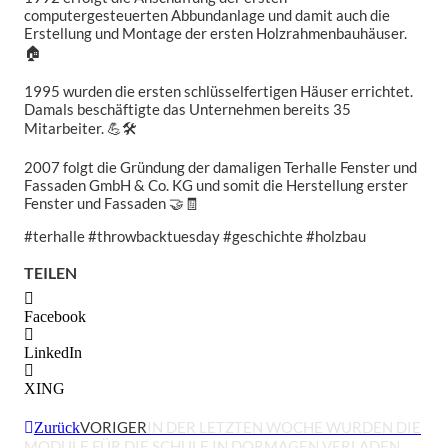
computergesteuerten Abbundanlage und damit auch die
Erstellung und Montage der ersten Holzrahmenbauhäuser.
🏠
1995 wurden die ersten schlüsselfertigen Häuser errichtet.
Damals beschäftigte das Unternehmen bereits 35
Mitarbeiter. 💪🛠
2007 folgt die Gründung der damaligen Terhalle Fenster und
Fassaden GmbH & Co. KG und somit die Herstellung erster
Fenster und Fassaden 🤝🧾
#terhalle #throwbacktuesday #geschichte #holzbau
TEILEN
Facebook
LinkedIn
XING
VORIGER
IN DER LETZTEN WOCHE WURDEN DIE
Zurück
MODULE FÜR DIE SCHULE IN DORMAGEN VERLADEN