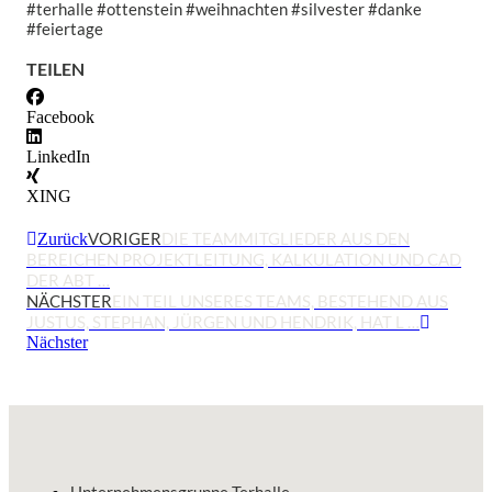
#terhalle #ottenstein #weihnachten #silvester #danke
#feiertage
TEILEN
Facebook
LinkedIn
XING
VORIGER
DIE TEAMMITGLIEDER AUS DEN
Zurück
BEREICHEN PROJEKTLEITUNG, KALKULATION UND CAD
DER ABT …
NÄCHSTER
EIN TEIL UNSERES TEAMS, BESTEHEND AUS
JUSTUS, STEPHAN, JÜRGEN UND HENDRIK, HAT L …
Nächster