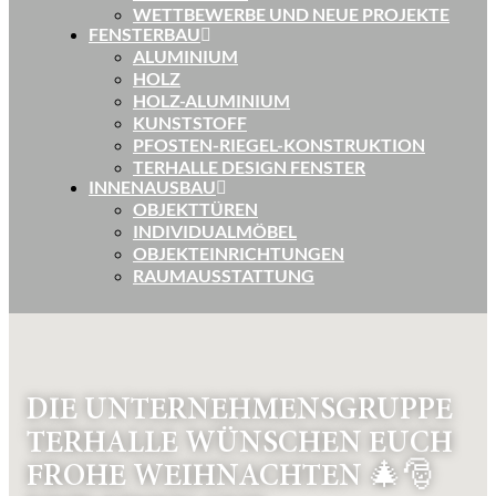
WETTBEWERBE UND NEUE PROJEKTE
FENSTERBAU
ALUMINIUM
HOLZ
HOLZ-ALUMINIUM
KUNSTSTOFF
PFOSTEN-RIEGEL-KONSTRUKTION
TERHALLE DESIGN FENSTER
INNENAUSBAU
OBJEKTTÜREN
INDIVIDUALMÖBEL
OBJEKTEINRICHTUNGEN
RAUMAUSSTATTUNG
DIE UNTERNEHMENSGRUPPE
TERHALLE WÜNSCHEN EUCH
FROHE WEIHNACHTEN 🎄🎅