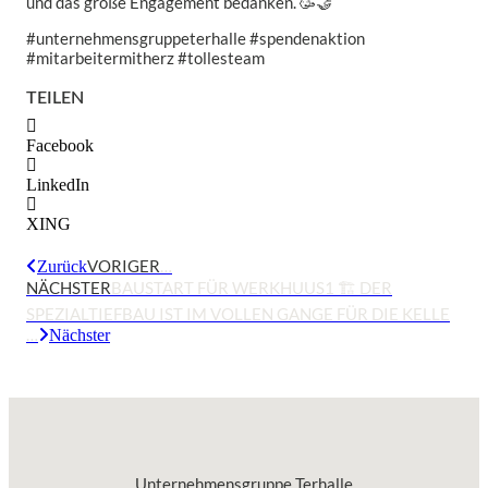
und das große Engagement bedanken. 🥳🤝
#unternehmensgruppeterhalle #spendenaktion
#mitarbeitermitherz #tollesteam
TEILEN
Facebook
LinkedIn
XING
VORIGER
…
Zurück
NÄCHSTER
BAUSTART FÜR WERKHUUS1 🏗️ DER
SPEZIALTIEFBAU IST IM VOLLEN GANGE FÜR DIE KELLE
…
Nächster
Unternehmensgruppe Terhalle