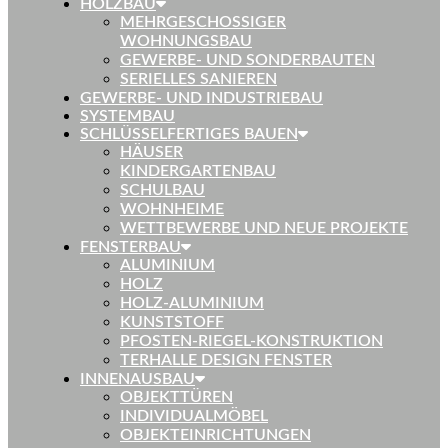
HOLZBAU
MEHRGESCHOSSIGER
WOHNUNGSBAU
GEWERBE- UND SONDERBAUTEN
SERIELLES SANIEREN
GEWERBE- UND INDUSTRIEBAU
SYSTEMBAU
SCHLÜSSELFERTIGES BAUEN
HÄUSER
KINDERGARTENBAU
SCHULBAU
WOHNHEIME
WETTBEWERBE UND NEUE PROJEKTE
FENSTERBAU
ALUMINIUM
HOLZ
HOLZ-ALUMINIUM
KUNSTSTOFF
PFOSTEN-RIEGEL-KONSTRUKTION
TERHALLE DESIGN FENSTER
INNENAUSBAU
OBJEKTTÜREN
INDIVIDUALMÖBEL
OBJEKTEINRICHTUNGEN