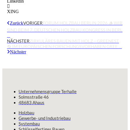
LinkedIn
XING
VORIGER
FORUM HOLZBAU BERLIN 2026 🪵 WIR
Zurück
SIND BEIM 7. DEUTSCHEN HOLZBAU KONGRESS IN BERL
…
NÄCHSTER
ZIRKULÄRES BAUEN MIT HOLZ – GREENEST
🔄️ IM EUROPÄISCHEN FORSCHUNGSVORHABEN GREE …
Nächster
Unternehmensgruppe Terhalle
Solmsstraße 46
48683 Ahaus
Holzbau
Gewerbe- und Industriebau
Systembau
Schlüsselfertiges Bauen