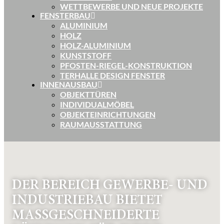
WETTBEWERBE UND NEUE PROJEKTE
FENSTERBAU
ALUMINIUM
HOLZ
HOLZ-ALUMINIUM
KUNSTSTOFF
PFOSTEN-RIEGEL-KONSTRUKTION
TERHALLE DESIGN FENSTER
INNENAUSBAU
OBJEKTTÜREN
INDIVIDUALMÖBEL
OBJEKTEINRICHTUNGEN
RAUMAUSSTATTUNG
DER BEREICH GEWERBE- UND
INDUSTRIEBAU BIETET
MASSGESCHNEIDERTE L