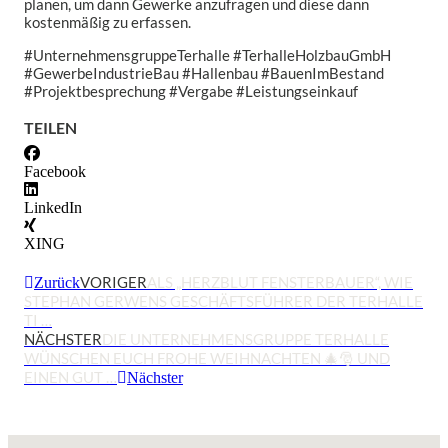
planen, um dann Gewerke anzufragen und diese dann
kostenmäßig zu erfassen.
#UnternehmensgruppeTerhalle #TerhalleHolzbauGmbH
#GewerbeIndustrieBau #Hallenbau #BauenImBestand
#Projektbesprechung #Vergabe #Leistungseinkauf
TEILEN
Facebook
LinkedIn
XING
VORIGER
ALS „HERZBLUT FENSTERBAUER“, WIE
Zurück
STEPHAN GERWENS GESCHÄFTSFÜHRER DER TERHALLE
TI …
NÄCHSTER
DIE UNTERNEHMENSGRUPPE TERHALLE
WÜNSCHEN EUCH FROHE WEIHNACHTEN 🎄🎅 UND
EINEN GUT …
Nächster