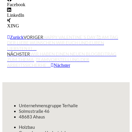
Facebook
LinkedIn
XING
VORIGER
HAPPY VALENTINE´S DAY 🥰 AM TAG
Zurück
DER LIEBE WÜNSCHEN WIR EUCH UND EUREN
LIEBSTEN EI …
NÄCHSTER
WIR HABEN EINEN NEUEN BLOGBEITRAG
ZUM THEMA „TEAMVORSTELLUNG DER
ARBEITSSICHERHE …
Nächster
Unternehmensgruppe Terhalle
Solmsstraße 46
48683 Ahaus
Holzbau