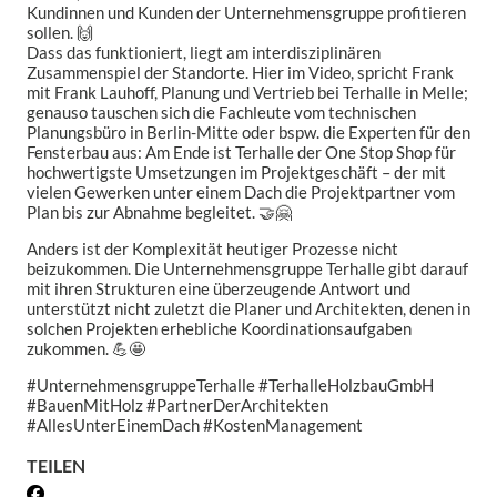
Kundinnen und Kunden der Unternehmensgruppe profitieren
sollen. 🙌
Dass das funktioniert, liegt am interdisziplinären
Zusammenspiel der Standorte. Hier im Video, spricht Frank
mit Frank Lauhoff, Planung und Vertrieb bei Terhalle in Melle;
genauso tauschen sich die Fachleute vom technischen
Planungsbüro in Berlin-Mitte oder bspw. die Experten für den
Fensterbau aus: Am Ende ist Terhalle der One Stop Shop für
hochwertigste Umsetzungen im Projektgeschäft – der mit
vielen Gewerken unter einem Dach die Projektpartner vom
Plan bis zur Abnahme begleitet. 🤝🤗
Anders ist der Komplexität heutiger Prozesse nicht
beizukommen. Die Unternehmensgruppe Terhalle gibt darauf
mit ihren Strukturen eine überzeugende Antwort und
unterstützt nicht zuletzt die Planer und Architekten, denen in
solchen Projekten erhebliche Koordinationsaufgaben
zukommen. 💪🤩
#UnternehmensgruppeTerhalle #TerhalleHolzbauGmbH
#BauenMitHolz #PartnerDerArchitekten
#AllesUnterEinemDach #KostenManagement
TEILEN