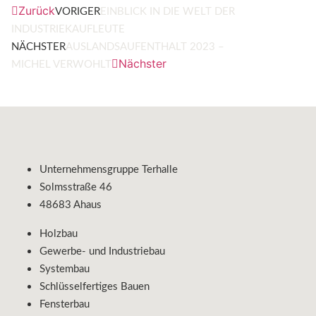
Zurück
VORIGER
EINBLICK IN DIE WELT DER
INDUSTRIEKAUFLEUTE
NÄCHSTER
AUSLANDSAUFENTHALT 2023 –
Nächster
MICHEL VERWOHLT
Unternehmensgruppe Terhalle
Solmsstraße 46
48683 Ahaus
Holzbau
Gewerbe- und Industriebau
Systembau
Schlüsselfertiges Bauen
Fensterbau