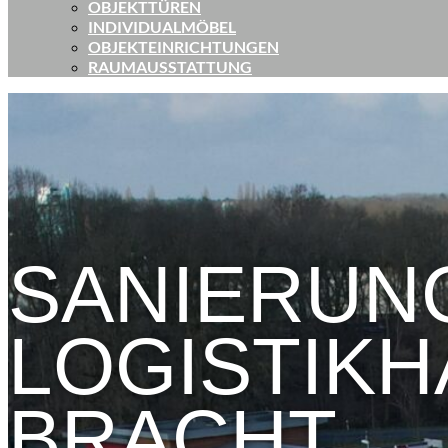
OBJEKTTÜREN
INDIVIDUALMÖBEL
OBJEKTEINRICHTUNGEN
RAUMAUSSTATTUNG
SANIERUN
LOGISTIKH
BRACHT