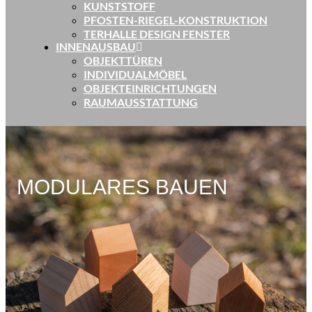
KUNSTSTOFF
PFOSTEN-RIEGEL-KONSTRUKTION
TERHALLE DESIGN FENSTER
INNENAUSBAU
OBJEKTTÜREN
INDIVIDUALMÖBEL
OBJEKTEINRICHTUNGEN
RAUMAUSSTATTUNG
MODULARES BAUEN