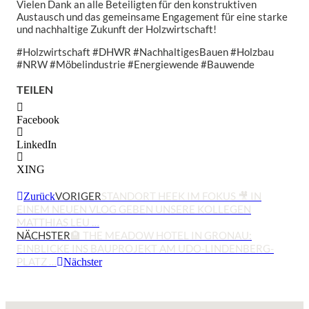
Vielen Dank an alle Beteiligten für den konstruktiven
Austausch und das gemeinsame Engagement für eine starke
und nachhaltige Zukunft der Holzwirtschaft!
#Holzwirtschaft #DHWR #NachhaltigesBauen #Holzbau
#NRW #Möbelindustrie #Energiewende #Bauwende
TEILEN
Facebook
LinkedIn
XING
VORIGER
STANDORT HEEK IM FOKUS 🎥 IN
Zurück
EINEM NEUEN VLOG GEBEN UNSERE KOLLEGEN
MATTHIAS LEU …
NÄCHSTER
🏨 THE MEADOW HOTEL IN GRONAU:
EINBLICKE INS BAUPROJEKT AM UDO-LINDENBERG-
PLATZ …
Nächster