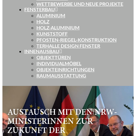
WETTBEWERBE UND NEUE PROJEKTE
FENSTERBAU
ALUMINIUM
HOLZ
HOLZ-ALUMINIUM
KUNSTSTOFF
PFOSTEN-RIEGEL-KONSTRUKTION
TERHALLE DESIGN FENSTER
INNENAUSBAU
OBJEKTTÜREN
INDIVIDUALMÖBEL
OBJEKTEINRICHTUNGEN
RAUMAUSSTATTUNG
AUSTAUSCH MIT DEN NRW-
MINISTERINNEN ZUR
ZUKUNFT DER