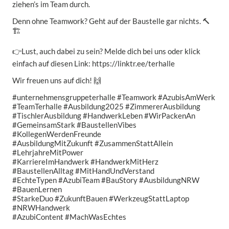
ziehen’s im Team durch.
Denn ohne Teamwork? Geht auf der Baustelle gar nichts. 🔨
🏗️
👉Lust, auch dabei zu sein? Melde dich bei uns oder klick
einfach auf diesen Link: https://linktr.ee/terhalle
Wir freuen uns auf dich! 🙌
#unternehmensgruppeterhalle #Teamwork #AzubisAmWerk
#TeamTerhalle #Ausbildung2025 #ZimmererAusbildung
#TischlerAusbildung #HandwerkLeben #WirPackenAn
#GemeinsamStark #BaustellenVibes
#KollegenWerdenFreunde
#AusbildungMitZukunft #ZusammenStattAllein
#LehrjahreMitPower
#KarriereImHandwerk #HandwerkMitHerz
#BaustellenAlltag #MitHandUndVerstand
#EchteTypen #AzubiTeam #BauStory #AusbildungNRW
#BauenLernen
#StarkeDuo #ZukunftBauen #WerkzeugStattLaptop
#NRWHandwerk
#AzubiContent #MachWasEchtes