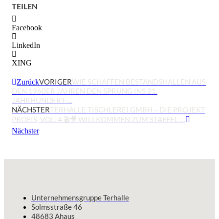
TEILEN
Facebook
LinkedIn
XING
VORIGER
WIE SCHAFFEN BESTANDSHALLEN AUS
Zurück
DEN 1960ER JAHREN DEN SPRUNG INS 21.
JAHRHUNDERT …
NÄCHSTER
TERHALLE TISCHLEREI GMBH – DIE PROJEKT
PROFIS, VOL. 4 🎬🎥 WILLKOMMEN ZUM STAFFEL …
Nächster
Unternehmensgruppe Terhalle
Solmsstraße 46
48683 Ahaus