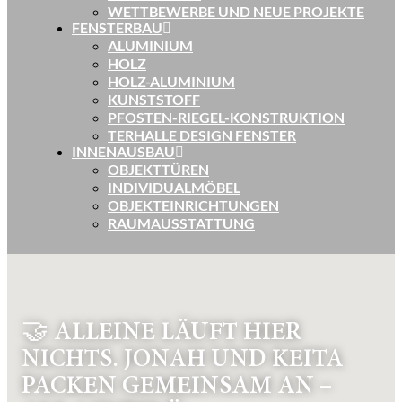
WETTBEWERBE UND NEUE PROJEKTE
FENSTERBAU
ALUMINIUM
HOLZ
HOLZ-ALUMINIUM
KUNSTSTOFF
PFOSTEN-RIEGEL-KONSTRUKTION
TERHALLE DESIGN FENSTER
INNENAUSBAU
OBJEKTTÜREN
INDIVIDUALMÖBEL
OBJEKTEINRICHTUNGEN
RAUMAUSSTATTUNG
🤝 ALLEINE LÄUFT HIER
NICHTS. JONAH UND KEITA
PACKEN GEMEINSAM AN –