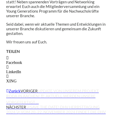
statt! Neben spannenden Vorträgen und Networking
erwartet Euch auch die Mitgliederversammlung und ein
Young Generations Programm für die Nachwuchskräfte
unserer Branche.
Seid dabei, wenn wir aktuelle Themen und Entwicklungen in
unserer Branche diskutieren und gemeinsam die Zukunft
gestalten.
Wir freuen uns auf Euch.
TEILEN
Facebook
LinkedIn
XING
VORIGER
UPDATE VON UNSEREM PROJEKT
Zurück
RODA IN AACHEN! 🏗 AKTUELL WERDEN UNSERE
VORGEFERTIGT …
NÄCHSTER
🚀SAVE THE DATE! DHV HERBSTTAGUNG
2024 🚀 VOM 20.-22. NOVEMBER 2024 FINDET DIE DHV