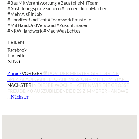
#BauMitVerantwortung #BaustelleMitTeam
#AusbildungsplatzSichern #LernenDurchMachen
#MehrAlsEinJob
#HandfestUndEcht #TeamworkBaustelle
#MitHandUndVerstand #ZukunftBauen
#NRWHandwerk #MachWasEchtes
TEILEN
Facebook
LinkedIn
XING
VORIGER
🎥 POV: DER MEISTER GIBT DIR ’NE
Zurück
SPEZIALAUFGABE. LEO AUF MISSION – MIT DEM STAP …
NÄCHSTER
IN DIESER WOCHE HATTEN WIR DIE GROSSE F
REUDE, 40 AUSZUBILDENDE DES ZIMMERERHANDWE …
Nächster