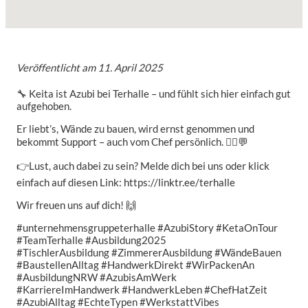
Veröffentlicht am
11. April 2025
🔧 Keita ist Azubi bei Terhalle – und fühlt sich hier einfach gut
aufgehoben.
Er liebt’s, Wände zu bauen, wird ernst genommen und
bekommt Support – auch vom Chef persönlich. 👷‍♂️💬
👉Lust, auch dabei zu sein? Melde dich bei uns oder klick
einfach auf diesen Link: https://linktr.ee/terhalle
Wir freuen uns auf dich! 🙌
#unternehmensgruppeterhalle #AzubiStory #KetaOnTour
#TeamTerhalle #Ausbildung2025
#TischlerAusbildung #ZimmererAusbildung #WändeBauen
#BaustellenAlltag #HandwerkDirekt #WirPackenAn
#AusbildungNRW #AzubisAmWerk
#KarriereImHandwerk #HandwerkLeben #ChefHatZeit
#AzubiAlltag #EchteTypen #WerkstattVibes