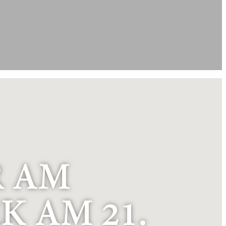
R AM
K AM 21.