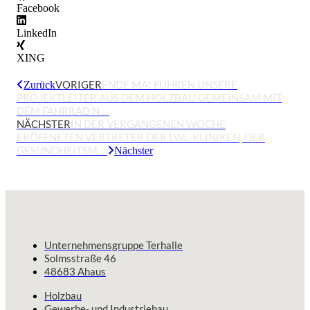
Facebook
LinkedIn
XING
VORIGER
ENDE MAI FUHREN UNSERE
Zurück
PROJEKTLEITER AUS DEM HOLZBAU GEMEINSAM MIT
DEM FAHRRAD N …
NÄCHSTER
IN DER VERGANGENEN WOCHE
ERÖFFNETEN VERTRETER DER LWL-KLINIKEN, DER
GESUNDHEITSM …
Nächster
Unternehmensgruppe Terhalle
Solmsstraße 46
48683 Ahaus
Holzbau
Gewerbe- und Industriebau