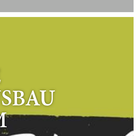
E
USBAU
M