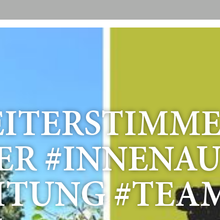
EITERSTIMM
ER #INNENA
ITUNG #TEA