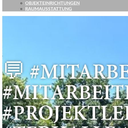
OBJEKTEINRICHTUNGEN
RAUMAUSSTATTUNG
💬 #MITARB
#MITARBEIT
#PROJEKTLE