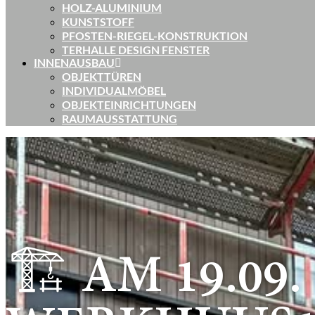
HOLZ-ALUMINIUM
KUNSTSTOFF
PFOSTEN-RIEGEL-KONSTRUKTION
TERHALLE DESIGN FENSTER
INNENAUSBAU
OBJEKTTÜREN
INDIVIDUALMÖBEL
OBJEKTEINRICHTUNGEN
RAUMAUSSTATTUNG
🏗️ AM 19.0