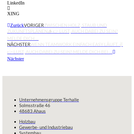
LinkedIn
XING
VORIGER
ZWISCHEN HOLZ, STAUB UND
Zurück
ZUKUNFTSPLÄNEN🪵 👉 LUST, AUCH DABEI ZU SEIN?
MELDE DICH …
NÄCHSTER
WENN TEAMWORK EINFACH EASY LÄUFT. ✌️
👉 LUST, AUCH DABEI ZU SEIN? MELDE DICH BEI …
Nächster
Unternehmensgruppe Terhalle
Solmsstraße 46
48683 Ahaus
Holzbau
Gewerbe- und Industriebau
Systembau