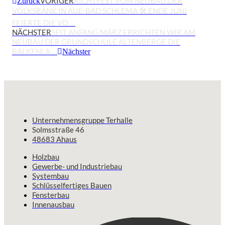
VORIGER
RICHTFEST VOM NEUBAU DER
Zurück
VOLKSBANK IN AUE-BAD SCHLEMA 🛠 ENDE JUNI
FEIERTE DIE VO …
NÄCHSTER
SEIT ANFANG MÄRZ ERRICHTEN WIR AM
NEUBAU DER GRUNDSCHULE ALTENBERGE DIE
BALKENLA …
Nächster
Unternehmensgruppe Terhalle
Solmsstraße 46
48683 Ahaus
Holzbau
Gewerbe- und Industriebau
Systembau
Schlüsselfertiges Bauen
Fensterbau
Innenausbau