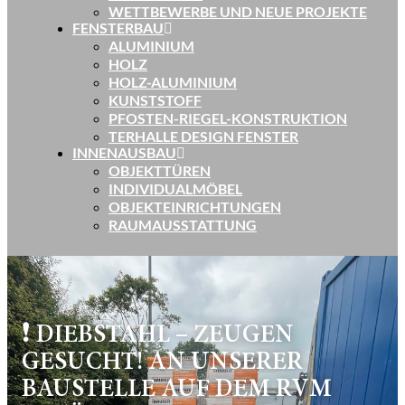
WETTBEWERBE UND NEUE PROJEKTE
FENSTERBAU
ALUMINIUM
HOLZ
HOLZ-ALUMINIUM
KUNSTSTOFF
PFOSTEN-RIEGEL-KONSTRUKTION
TERHALLE DESIGN FENSTER
INNENAUSBAU
OBJEKTTÜREN
INDIVIDUALMÖBEL
OBJEKTEINRICHTUNGEN
RAUMAUSSTATTUNG
❗ DIEBSTAHL – ZEUGEN
GESUCHT! AN UNSERER
BAUSTELLE AUF DEM RVM